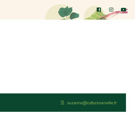
suzanne@culturesenville.fr