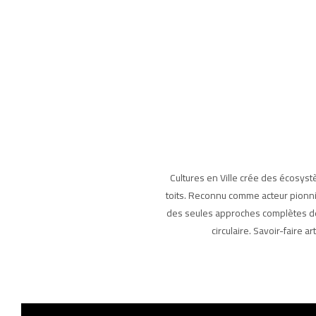
Cultures en Ville crée des écosyst
toits. Reconnu comme acteur pionni
des seules approches complètes de 
circulaire. Savoir-faire a