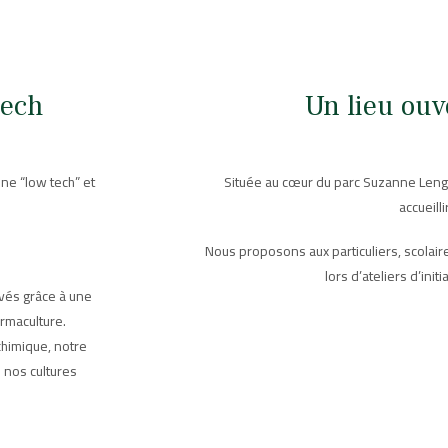
tech
Un lieu ouv
ne “low tech” et
Située au cœur du parc Suzanne Leng
accueilli
Nous proposons aux particuliers, scolaire
lors d’ateliers d’init
ivés grâce à une
rmaculture.
chimique, notre
e nos cultures