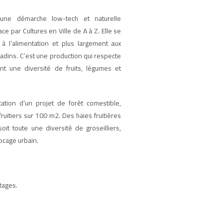
ne démarche low-tech et naturelle
e par Cultures en Ville de A à Z. Elle se
 l’alimentation et plus largement aux
tadins. C’est une production qui respecte
nt une diversité de fruits, légumes et
ation d’un projet de forêt comestible,
itiers sur 100 m2. Des haies fruitières
soit toute une diversité de groseilliers,
ocage urbain.
tages.