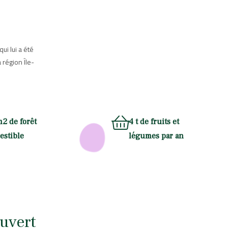
qui lui a été
 région Île-
m2 de forêt
4 t de fruits et
estible
légumes par an
ouvert