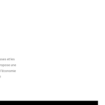
sses et les
 propose une
t l’économie
!